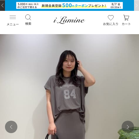
検索
お気に入り
カート
メニュー