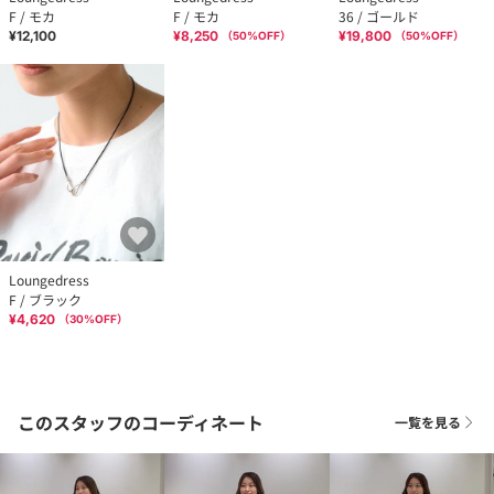
F / モカ
F / モカ
36 / ゴールド
¥12,100
¥8,250
¥19,800
（
50
%OFF）
（
50
%OFF）
Loungedress
F / ブラック
¥4,620
（
30
%OFF）
このスタッフのコーディネート
一覧を見る