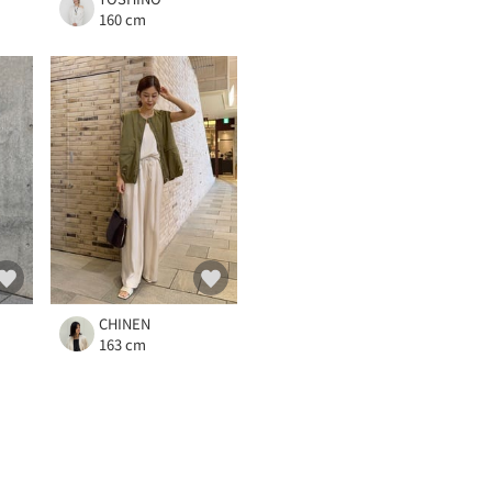
160 cm
CHINEN
163 cm