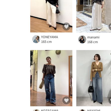
YONEYAMA
manami
165 cm
168 cm
KOTEGAWA
HAYASHI