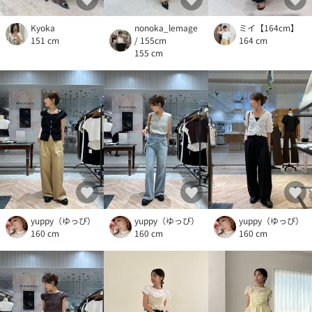
Kyoka
nonoka_lemage
ミイ【164cm】
151 cm
/ 155cm
164 cm
155 cm
yuppy（ゆっぴ）
yuppy（ゆっぴ）
yuppy（ゆっぴ）
160 cm
160 cm
160 cm