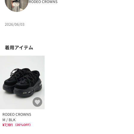
RODEO CROWNS
2026/06/03
着用アイテム
RODEO CROWNS
M / BLK
¥7,191
（
20
%OFF）