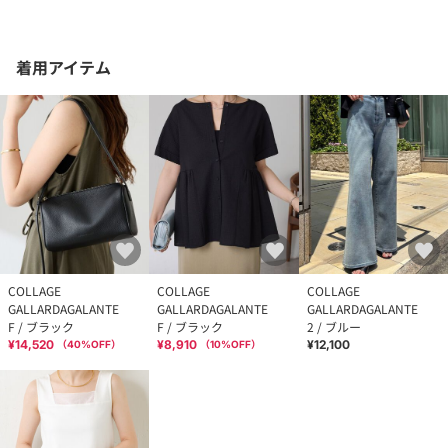
着用アイテム
COLLAGE
COLLAGE
COLLAGE
GALLARDAGALANTE
GALLARDAGALANTE
GALLARDAGALANTE
F / ブラック
F / ブラック
2 / ブルー
¥14,520
¥8,910
¥12,100
（
40
%OFF）
（
10
%OFF）