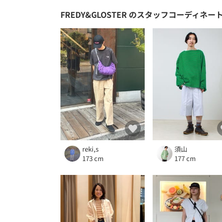
FREDY&GLOSTER
のスタッフコーディネー
reki,s
須山
173 cm
177 cm