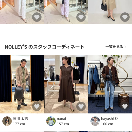
NOLLEY'S
のスタッフコーディネート
一覧を見る
恒川 太志
nanai
hayashi 林
177 cm
157 cm
160 cm