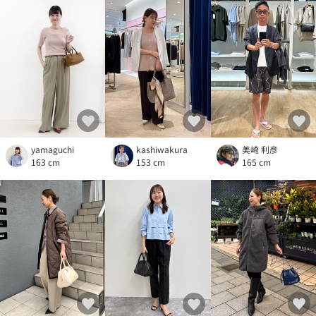
yamaguchi
kashiwakura
美崎 利彦
163 cm
153 cm
165 cm