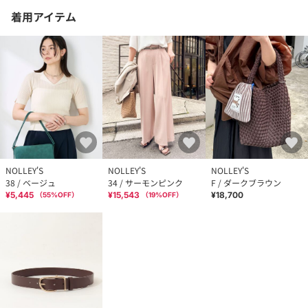
着用アイテム
NOLLEY'S
NOLLEY'S
NOLLEY'S
38 / ベージュ
34 / サーモンピンク
F / ダークブラウン
¥5,445
¥15,543
¥18,700
（
55
%OFF）
（
19
%OFF）