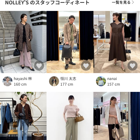
NOLLEY'S
のスタッフコーディネート
一覧を見る
hayashi 林
恒川 太志
nanai
160 cm
177 cm
157 cm