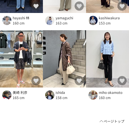
hayashi 林
yamaguchi
kashiwakura
160 cm
163 cm
153 cm
美崎 利彦
ishida
miho okamoto
165 cm
158 cm
160 cm
ページトップ