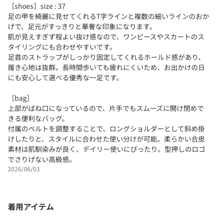
［shoes］size : 37
足の甲を綺麗に見せてくれるT字ラインと複数の細いラインのおか
げで、足元がすっきりと華奢な印象になります。
肌が見えすぎず程よい抜け感なので、ワンピースやスカートのス
タイリングにも合わせやすいです。
足首のストラップがしっかり固定してくれるホールド感があり、
履き心地は抜群。長時間歩いても疲れにくいため、お出かけの日
にも安心して選べる優秀な一足です。
［bag］
上部がばね口になっているので、片手でもスムーズに開け閉めで
きる便利なバッグ。
付属のベルトを調整することで、ロングショルダーとして斜め掛
けしたりと、スタイルに合わせた使い分けが可能。柔らかい合皮
素材は肌馴染みが良く、デイリー使いにぴったり。型押しのロゴ
でさりげない高級感。
2026/06/03
着用アイテム