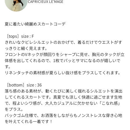
CAPRICIEUX LE'MAGE
夏に着たい綺麗めスカートコーデ
［tops］size : F
きれいなクビレシルエットのおかげで、着るだけでウエストがす
っきりと細く見えます。
フロントのVネックが顔回りをシャープに見せ、胸元のタックが立
体感を出してくれるので、1枚でパッとサマになるのが嬉しいで
す。
リネンタッチの素材感が夏らしい抜け感をプラスしてくれます。
［bottom］size : 36
落ち感のある素材が、動くたびに美しく揺れるシルエットを演出
してくれるスカートです。真夏でも涼しく快適に過ごせます生地
で、程よいシワ感が、大人カジュアルに欠かせない「こなれ感」
をプラス。
バックゴム仕様で、お洒落をしながらもノンストレスな穿き心地
を叶えてくれる一着です！