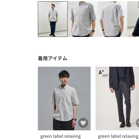
着用アイテム
green label relaxing
green label relaxing