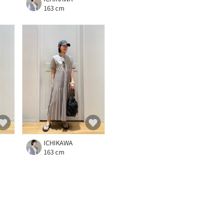
163 cm
ICHIKAWA
163 cm