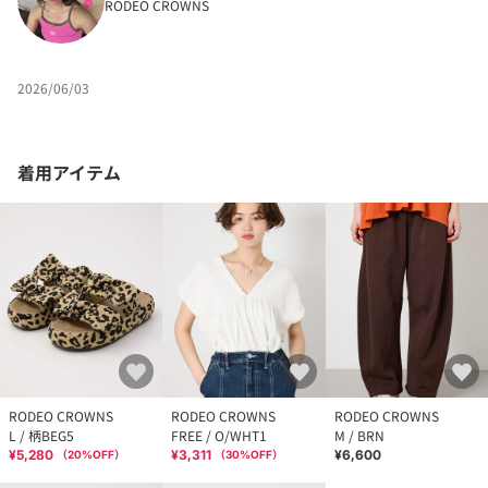
RODEO CROWNS
2026/06/03
着用アイテム
RODEO CROWNS
RODEO CROWNS
RODEO CROWNS
L / 柄BEG5
FREE / O/WHT1
M / BRN
¥5,280
¥3,311
¥6,600
（
20
%OFF）
（
30
%OFF）