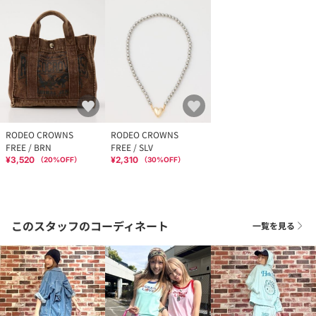
RODEO CROWNS
RODEO CROWNS
FREE / BRN
FREE / SLV
¥3,520
¥2,310
（
20
%OFF）
（
30
%OFF）
このスタッフのコーディネート
一覧を見る