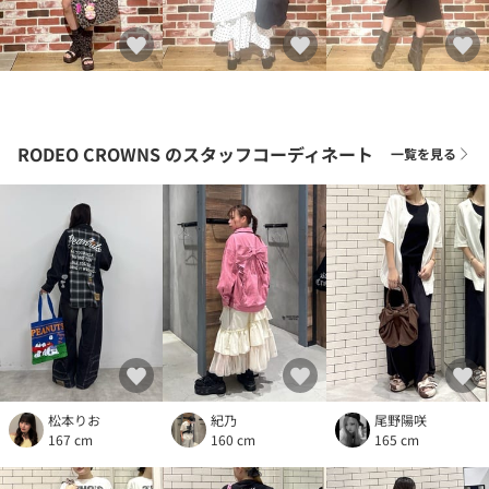
RODEO CROWNS
のスタッフコーディネート
一覧を見る
松本りお
紀乃
尾野陽咲
167 cm
160 cm
165 cm