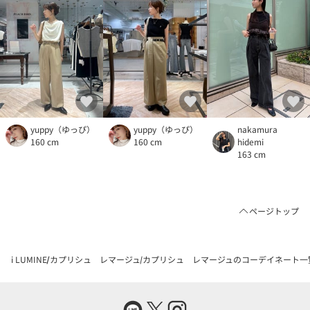
yuppy（ゆっぴ）
yuppy（ゆっぴ）
nakamura
160 cm
160 cm
hidemi
163 cm
ページトップ
i LUMINE
カプリシュ レマージュ
カプリシュ レマージュのコーデイネート一