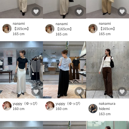
nanami
nanami
nanami
【165cm】
【165cm】
【165cm】
165 cm
165 cm
165 cm
yuppy（ゆっぴ）
yuppy（ゆっぴ）
nakamura
160 cm
160 cm
hidemi
163 cm