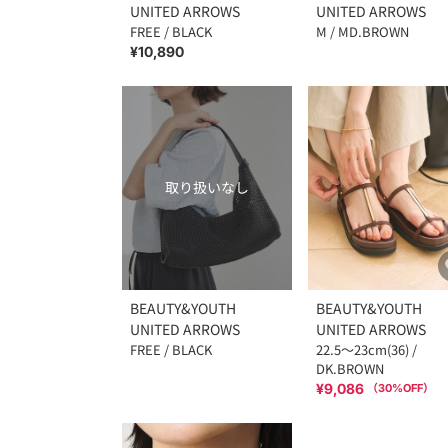
UNITED ARROWS
UNITED ARROWS
FREE / BLACK
M / MD.BROWN
¥10,890
取り扱いなし
BEAUTY&YOUTH
BEAUTY&YOUTH
UNITED ARROWS
UNITED ARROWS
FREE / BLACK
22.5～23cm(36) /
DK.BROWN
¥9,086
（
30
%OFF）