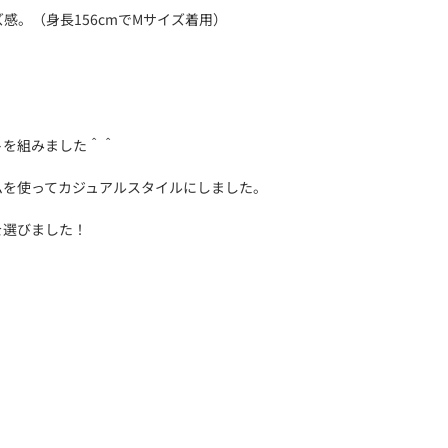
感。（身長156cmでMサイズ着用）
。
】
トを組みました＾＾
ムを使ってカジュアルスタイルにしました。
を選びました！