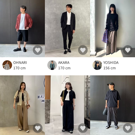
OHNARI
AKARA
YOSHIDA
170 cm
170 cm
156 cm