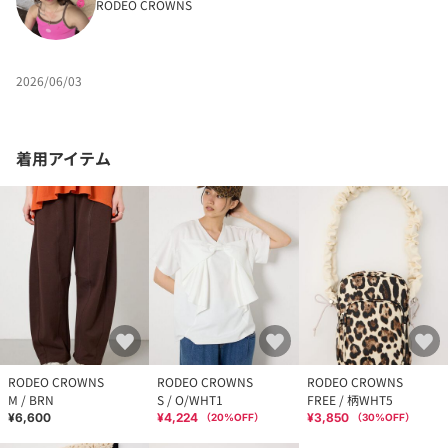
RODEO CROWNS
2026/06/03
着用アイテム
RODEO CROWNS
RODEO CROWNS
RODEO CROWNS
M / BRN
S / O/WHT1
FREE / 柄WHT5
¥6,600
¥4,224
¥3,850
（
20
%OFF）
（
30
%OFF）