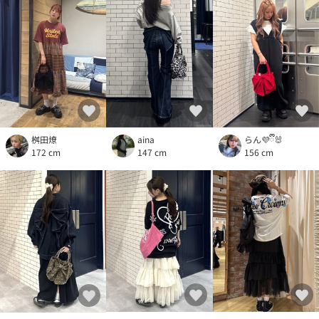
桝田燎
aina
らん💜ྀི🐰
172 cm
147 cm
156 cm