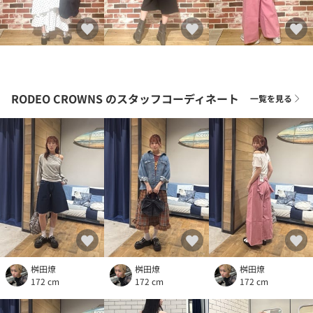
RODEO CROWNS
のスタッフコーディネート
一覧を見る
桝田燎
桝田燎
桝田燎
172 cm
172 cm
172 cm