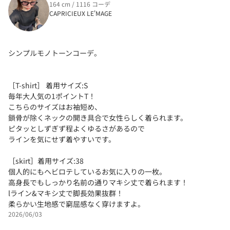
164 cm / 1116 コーデ
CAPRICIEUX LE'MAGE
シンプルモノトーンコーデ。
［T-shirt］ 着用サイズ:S
毎年大人気の1ポイントT！
こちらのサイズはお袖短め、
鎖骨が除くネックの開き具合で女性らしく着られます。
ピタッとしずぎず程よくゆるさがあるので
ラインを気にせず着やすいです。
［skirt］着用サイズ:38
個人的にもヘビロテしているお気に入りの一枚。
高身長でもしっかり名前の通りマキシ丈で着られます！
lライン&マキシ丈で脚長効果抜群！
柔らかい生地感で窮屈感なく穿けますよ。
2026/06/03