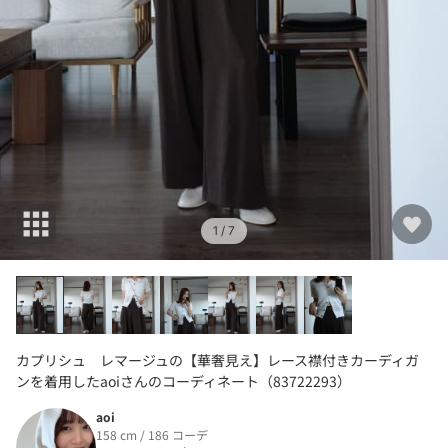
1
/ 7
カプリシュ レマージュの【華奢見え】レース襟付きカーディガ
ンを着用したaoiさんのコーディネート（83722293）
aoi
158 cm / 186 コーデ