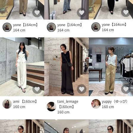
yone【164cm】
yone【164cm】
yone【164cm】
164 cm
164 cm
164 cm
ami 【160cm】
tani_lemage
yuppy（ゆっぴ）
160 cm
【160cm】
160 cm
160 cm