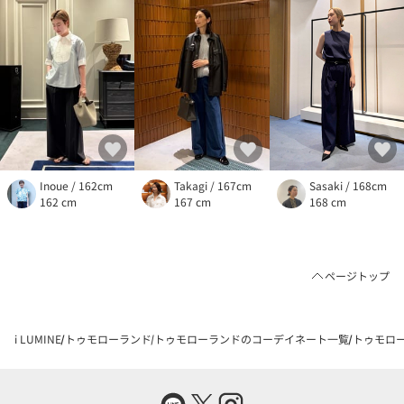
Inoue / 162cm
Takagi / 167cm
Sasaki / 168cm
162 cm
167 cm
168 cm
ページトップ
i LUMINE
トゥモローランド
トゥモローランドのコーデイネート一覧
トゥモロー