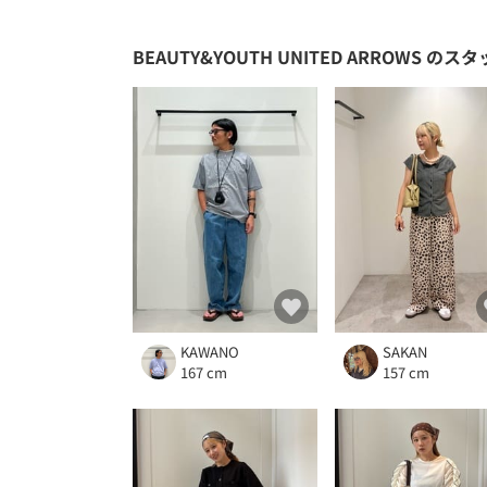
BEAUTY&YOUTH UNITED ARROWS
のスタ
KAWANO
SAKAN
167 cm
157 cm