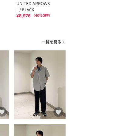
UNITED ARROWS
L / BLACK
¥8,976
（
40
%OFF）
一覧を見る