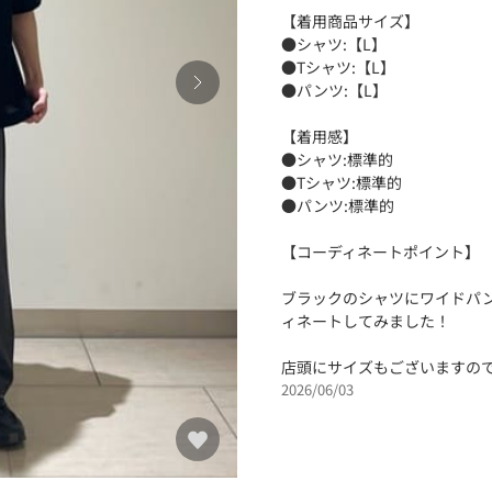
【着用商品サイズ】
●シャツ:【L】
●Tシャツ:【L】
●パンツ:【L】
【着用感】
●シャツ:標準的
●Tシャツ:標準的
●パンツ:標準的
【コーディネートポイント】
ブラックのシャツにワイドパ
ィネートしてみました！
店頭にサイズもございますの
2026/06/03