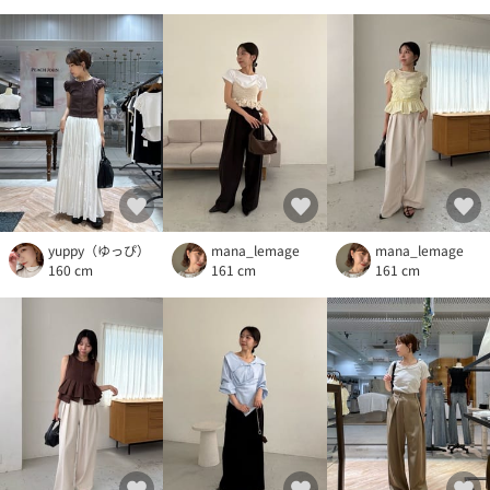
yuppy（ゆっぴ）
mana_lemage
mana_lemage
160 cm
161 cm
161 cm