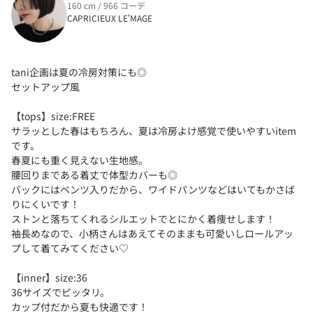
160 cm / 966 コーデ
CAPRICIEUX LE'MAGE
tani企画は夏の冷房対策にも◎
セットアップ風
【tops】size:FREE
サラッとした春はもちろん、夏は冷房よけ感覚で使いやすいitem
です。
春夏にも重く見えない生地感。
腰回りまである着丈で体型カバーも◎
バックにはベンツ入りだから、ワイドパンツなどはいてもかさば
りにくいです！
ストンと落ちてくれるシルエットでとにかく着痩せします！
袖長めなので、小柄さんはあえてそのままも可愛いしロールアッ
プして着てみてください♡
【inner】size:36
36サイズでピッタリ。
カップ付だから夏も快適です！