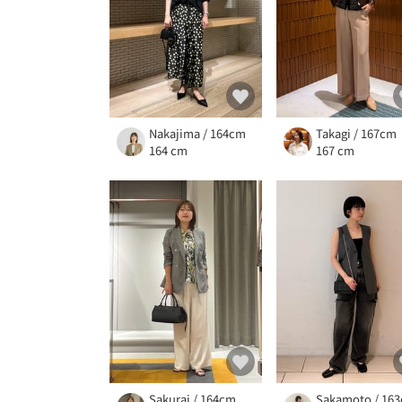
Nakajima / 164cm
Takagi / 167cm
164 cm
167 cm
Sakurai / 164cm
Sakamoto / 16