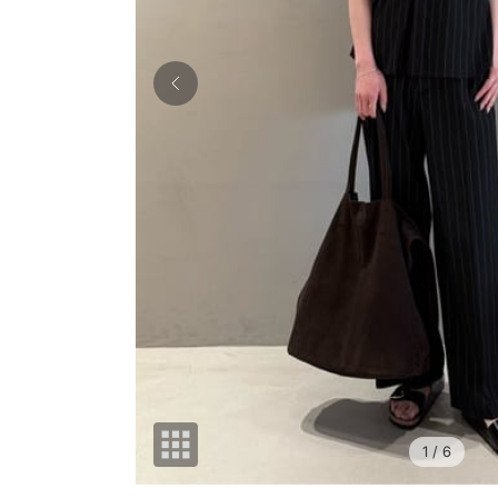
1
/ 6