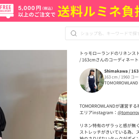
トゥモローランドのリネンストレ
/ 163cmさんのコーディネート（
Shimakawa / 16
163 cm / 1960 コ
TOMORROWLAND
TOMORROWLANDが運営
エリアinstagram：
@tomorro
リネン特有のザラっと感が無
ストレッチがきいている為、
袖のさりげないタックがポイ