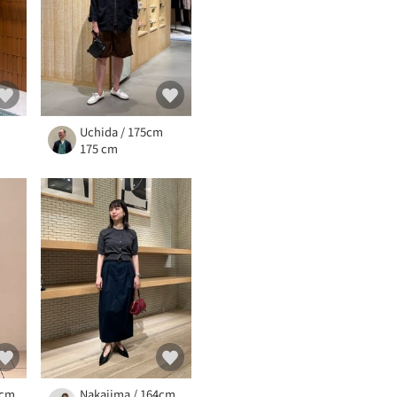
Uchida / 175cm
175 cm
3cm
Nakajima / 164cm