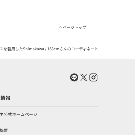
ページトップ
したShimakawa / 163cmさんのコーディネート（83723651）
業情報
ネ公式ホームページ
概要