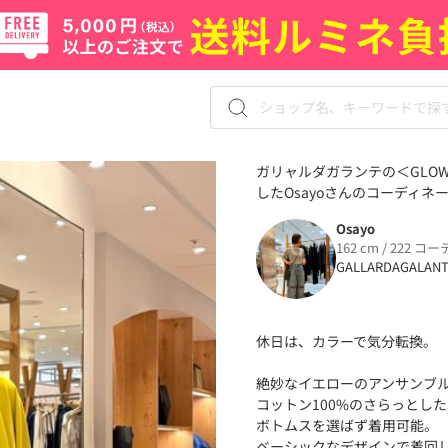
ガリャルダガランテの＜GLO
したOsayoさんのコーディネート
Osayo
162 cm / 222 コー
GALLARDAGALAN
休日は、カラーで気分転換。
絶妙なイエローのアンサンブ
コットン100%のさらっとし
ボトムスを選ばず着用可能。
ベーシックなデザインで着回