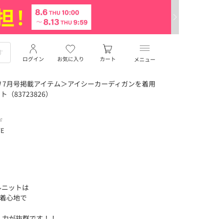
ログイン
お気に入り
カート
メニュー
W 7月号掲載アイテム＞アイシーカーディガンを着用
（83723826）
デ
TE
ルニットは
た着心地で
し力が抜群です！！