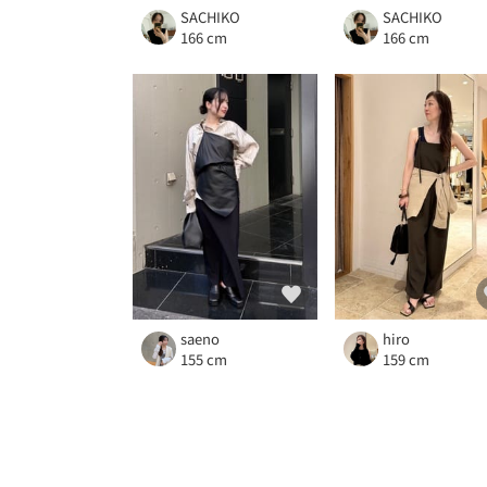
SACHIKO
SACHIKO
166 cm
166 cm
saeno
hiro
155 cm
159 cm