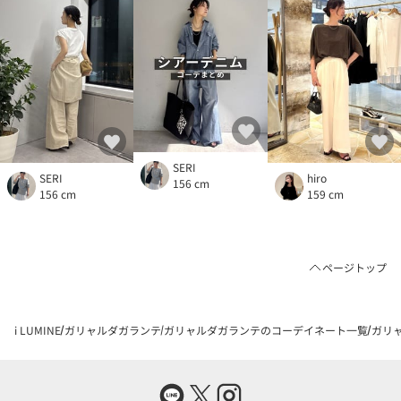
SERI
SERI
hiro
156 cm
156 cm
159 cm
ページトップ
i LUMINE
ガリャルダガランテ
ガリャルダガランテのコーデイネート一覧
ガリャ