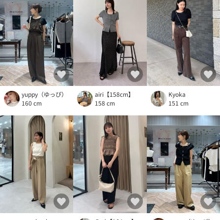
yuppy（ゆっぴ）
airi【158cm】
Kyoka
160 cm
158 cm
151 cm