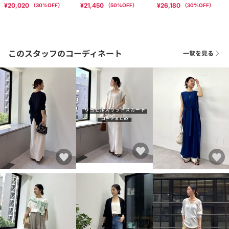
¥20,020
¥21,450
¥26,180
（
30
%OFF）
（
50
%OFF）
（
30
%OFF）
このスタッフのコーディネート
一覧を見る