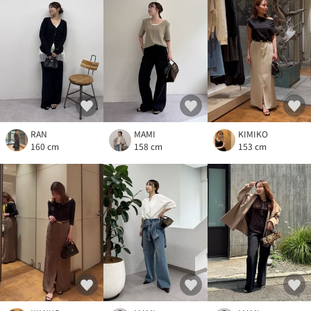
RAN
MAMI
KIMIKO
160 cm
158 cm
153 cm