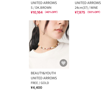
UNITED ARROWS
UNITED ARROWS
S / DK.BROWN
24cm(37) / WINE
¥10,164
¥7,975
（
40
%OFF）
（
50
%OFF）
BEAUTY&YOUTH
UNITED ARROWS
FREE / GOLD
¥4,400