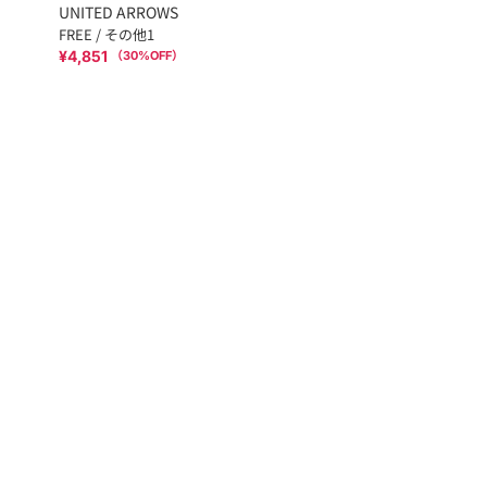
UNITED ARROWS
FREE / その他1
¥4,851
（
30
%OFF）