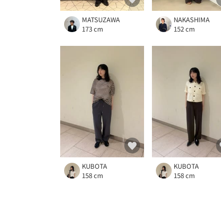
MATSUZAWA
NAKASHIMA
173 cm
152 cm
KUBOTA
KUBOTA
158 cm
158 cm