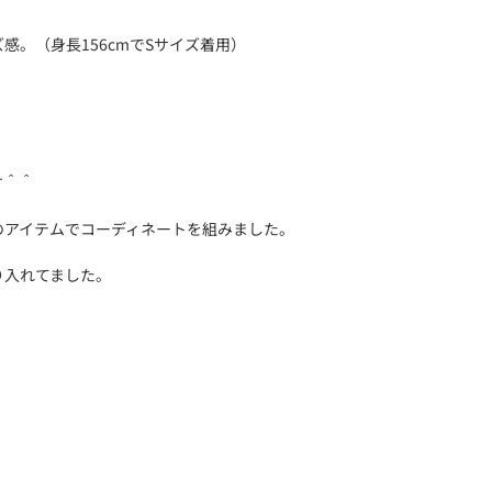
感。（身長156cmでSサイズ着用）
。
】
す＾＾
のアイテムでコーディネートを組みました。
り入れてました。