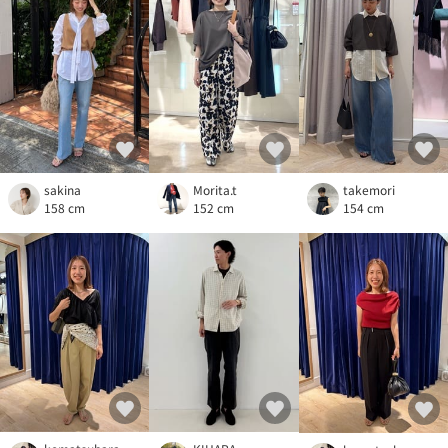
sakina
Morita.t
takemori
158 cm
152 cm
154 cm