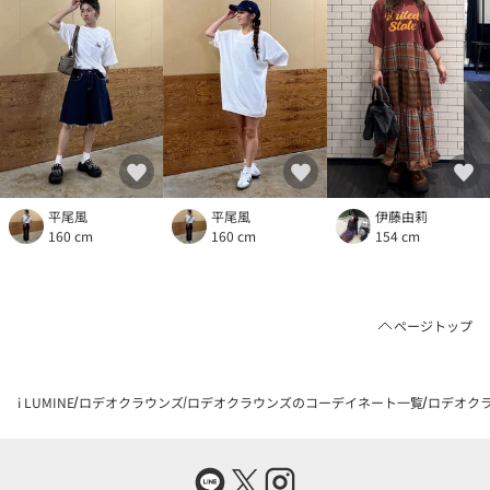
平尾風
平尾風
伊藤由莉
160 cm
160 cm
154 cm
ページトップ
i LUMINE
ロデオクラウンズ
ロデオクラウンズのコーデイネート一覧
ロデオクラ