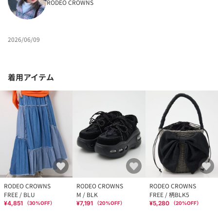
RODEO CROWNS
2026/06/09
着用アイテム
RODEO CROWNS
RODEO CROWNS
RODEO CROWNS
FREE / BLU
M / BLK
FREE / 柄BLK5
¥4,851
¥7,191
¥5,280
（
30
%OFF）
（
20
%OFF）
（
20
%OFF）