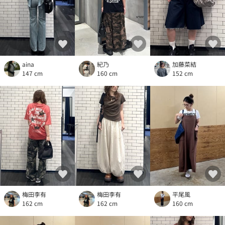
aina
紀乃
加藤菜結
147 cm
160 cm
152 cm
梅田李有
梅田李有
平尾風
162 cm
162 cm
160 cm