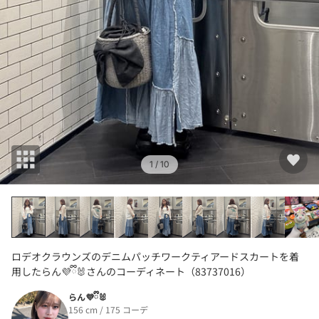
1
/ 10
ロデオクラウンズのデニムパッチワークティアードスカートを着
用したらん💜ྀི🐰さんのコーディネート（83737016）
らん💜ྀི🐰
156 cm / 175 コーデ