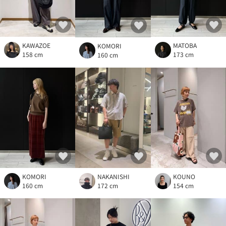
KAWAZOE
MATOBA
KOMORI
158 cm
173 cm
160 cm
KOMORI
NAKANISHI
KOUNO
160 cm
172 cm
154 cm