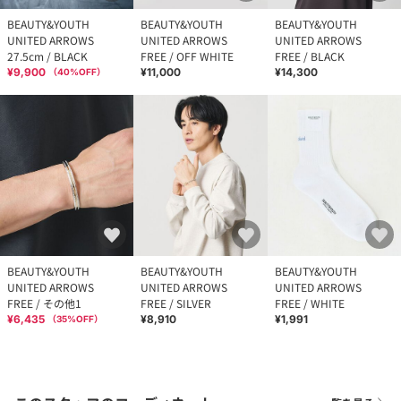
BEAUTY&YOUTH
BEAUTY&YOUTH
BEAUTY&YOUTH
UNITED ARROWS
UNITED ARROWS
UNITED ARROWS
27.5cm / BLACK
FREE / OFF WHITE
FREE / BLACK
¥9,900
¥11,000
¥14,300
（
40
%OFF）
BEAUTY&YOUTH
BEAUTY&YOUTH
BEAUTY&YOUTH
UNITED ARROWS
UNITED ARROWS
UNITED ARROWS
FREE / その他1
FREE / SILVER
FREE / WHITE
¥6,435
¥8,910
¥1,991
（
35
%OFF）