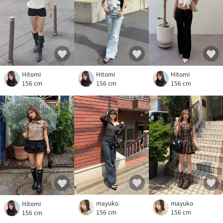
Hitomi
Hitomi
Hitomi
156 cm
156 cm
156 cm
mayuko
mayuko
Hitomi
156 cm
156 cm
156 cm