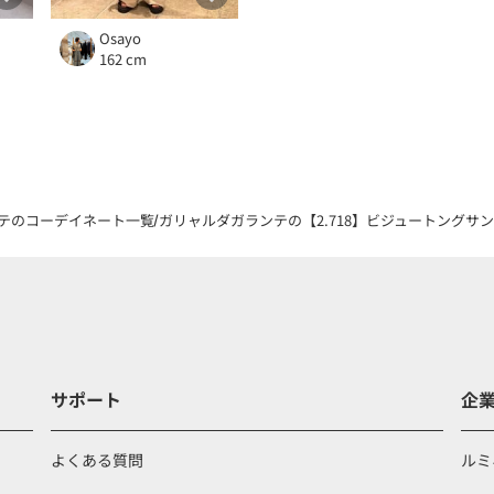
Osayo
162 cm
テのコーデイネート一覧
ガリャルダガランテの【2.718】ビジュートングサンダ
サポート
企
よくある質問
ルミ