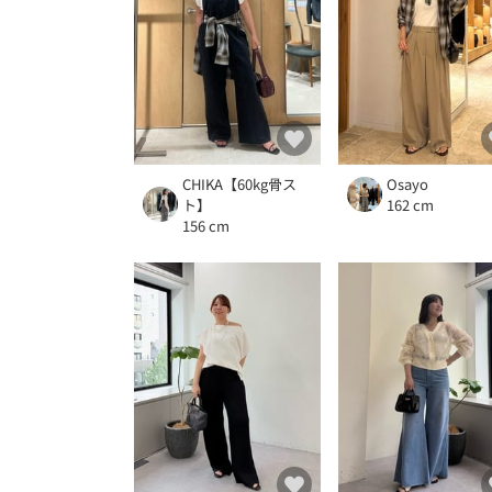
CHIKA【60kg骨ス
Osayo
ト】
162 cm
156 cm