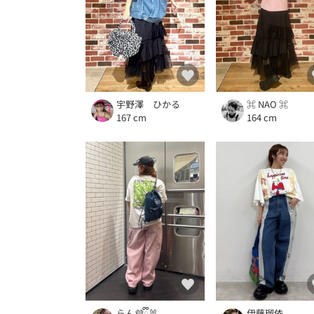
宇野澤 ひかる
⌘ NAO ⌘
167 cm
164 cm
らん💜ྀི🐰
伊藤瑠依