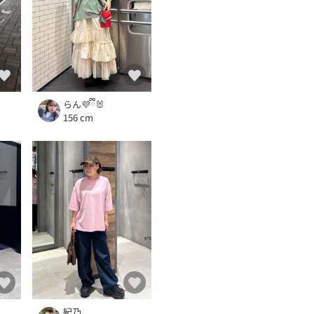
らん💜ྀི🐰
156 cm
紀乃