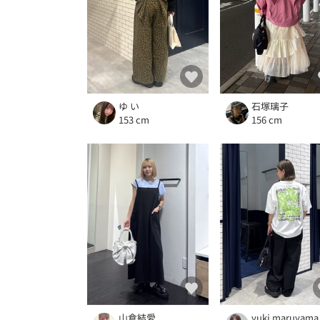
ゆ い
石塚璃子
153 cm
156 cm
山倉結愛
yuki maruyama