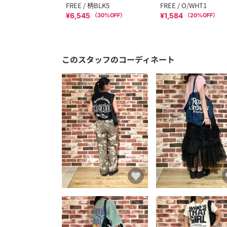
FREE / 柄BLK5
FREE / O/WHT1
¥6,545
¥1,584
（
30
%OFF）
（
20
%OFF）
このスタッフのコーディネート