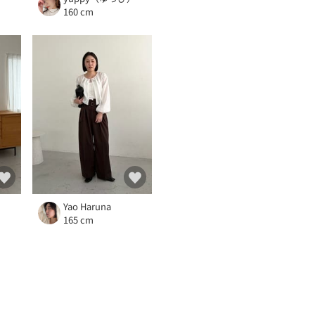
160 cm
Yao Haruna
165 cm