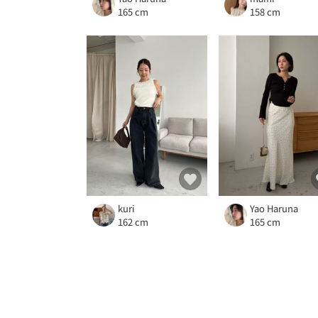
165 cm
158 cm
kuri
Yao Haruna
162 cm
165 cm