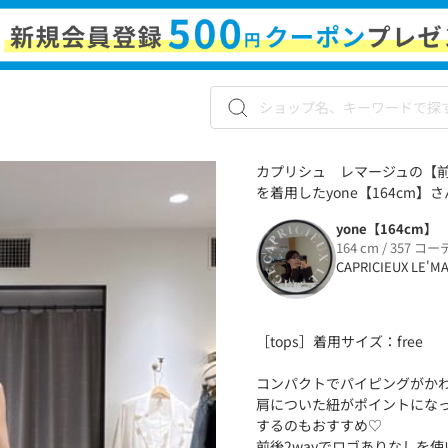
カプリシュ レマージュの【前
を着用したyone【164cm】さ
yone【164cm】
164 cm / 357 コー
CAPRICIEUX LE'M
［tops］着用サイズ：free
コンパクトでパイピングがか
肩についた紐がポイントにな
するのもおすすめ♡
前後2wayでロゴありなしを