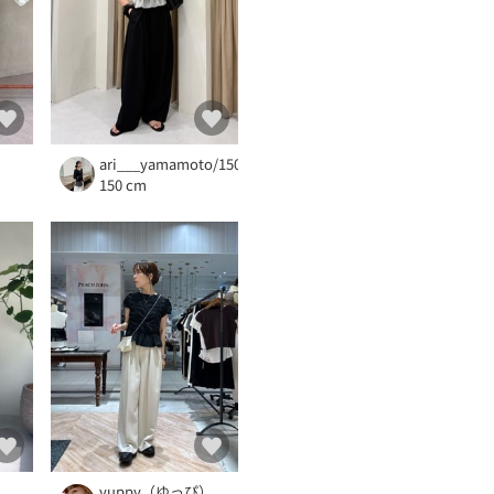
】
ari___yamamoto/150cm
150 cm
yuppy（ゆっぴ）