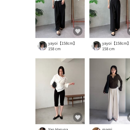
yayoi【158cm】
yayoi【158cm
158 cm
158 cm
Yao Haruna
mami