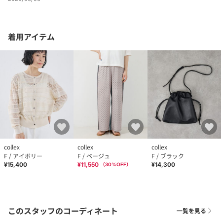
着用アイテム
collex
collex
collex
F / アイボリー
F / ベージュ
F / ブラック
¥15,400
¥11,550
¥14,300
（
30
%OFF）
このスタッフのコーディネート
一覧を見る