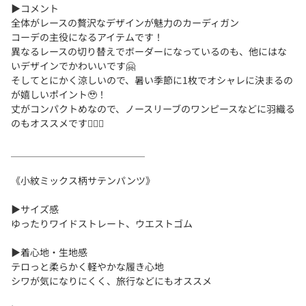
▶コメント
全体がレースの贅沢なデザインが魅力のカーディガン
コーデの主役になるアイテムです！
異なるレースの切り替えでボーダーになっているのも、他にはな
いデザインでかわいいです🤗
そしてとにかく涼しいので、暑い季節に1枚でオシャレに決まるの
が嬉しいポイント🥹！
丈がコンパクトめなので、ノースリーブのワンピースなどに羽織る
のもオススメです🙆🏻‍♀️
＿＿＿＿＿＿＿＿＿＿＿＿＿＿
《小紋ミックス柄サテンパンツ》
▶サイズ感
ゆったりワイドストレート、ウエストゴム
▶着心地・生地感
テロっと柔らかく軽やかな履き心地
シワが気になりにくく、旅行などにもオススメ