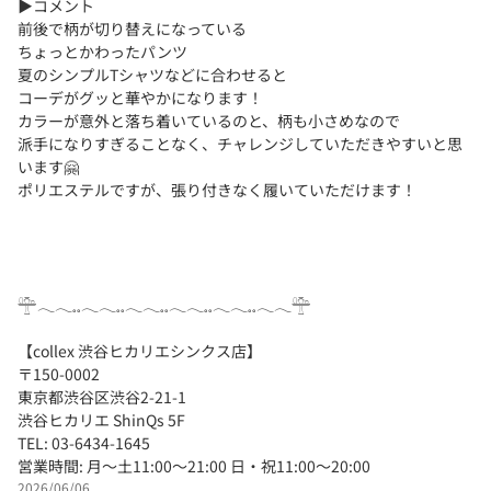
▶コメント
前後で柄が切り替えになっている
ちょっとかわったパンツ
夏のシンプルTシャツなどに合わせると
コーデがグッと華やかになります！
カラーが意外と落ち着いているのと、柄も小さめなので
派手になりすぎることなく、チャレンジしていただきやすいと思
います🤗
ポリエステルですが、張り付きなく履いていただけます！
𓊯𓂃𓂃𓈒𓈒𓂃𓂃𓈒𓈒𓂃𓂃𓈒𓈒𓂃𓂃𓈒𓈒𓂃𓂃𓈒𓈒𓂃𓂃𓊯
【collex 渋谷ヒカリエシンクス店】
〒150-0002
東京都渋谷区渋谷2-21-1
渋谷ヒカリエ ShinQs 5F
TEL: 03-6434-1645
営業時間: 月〜土11:00～21:00 日・祝11:00〜20:00
2026/06/06