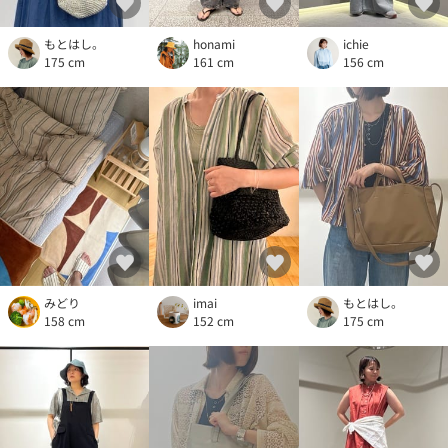
もとはし。
honami
ichie
175 cm
161 cm
156 cm
みどり
imai
もとはし。
158 cm
152 cm
175 cm