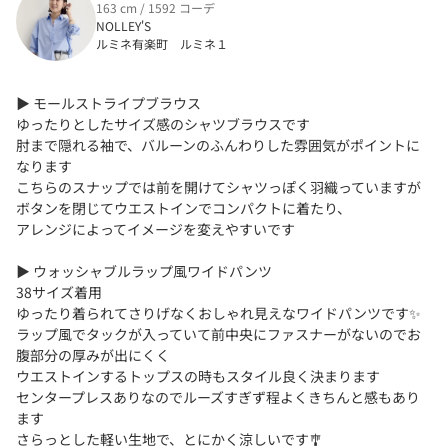
163 cm / 1592 コーデ
NOLLEY'S
ルミネ有楽町 ルミネ１
▶︎ モールストライプブラウス
ゆったりとしたサイズ感のシャツブラウスです
肘まで隠れる袖で、バルーンのふんわりした雰囲気がポイントに
なります
こちらのスナップでは前を開けてシャツっぽく羽織っていますが
ボタンを閉じてウエストインでコンパクトに着たり、
アレンジによってイメージを変えやすいです
▶︎ ウォッシャブルラップ風ワイドパンツ
38サイズ着用
ゆったり着られてさりげなくおしゃれ見えなワイドパンツです✨
ラップ風でタックが入っていて前中央にファスナーがないのでお
腹部分の厚みが出にくく
ウエストインするトップスの時もスタイル良く決まります
センタープレスありなのでルーズすぎず程よくきちんと感もあり
ます
さらっとした軽い生地で、とにかく涼しいです🎐