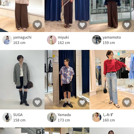
yamaguchi
miyuki
yamamoto
163 cm
162 cm
159 cm
SUGA
Yamada
しみず
158 cm
173 cm
160 cm