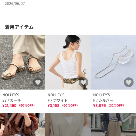
2026/06/07
着用アイテム
NOLLEY'S
NOLLEY'S
NOLLEY'S
38 / カーキ
F / ホワイト
F / シルバー
¥21,450
¥3,168
¥8,976
（
50
%OFF）
（
60
%OFF）
（
32
%OFF）