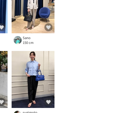
Sano
150 cm
sugimoto