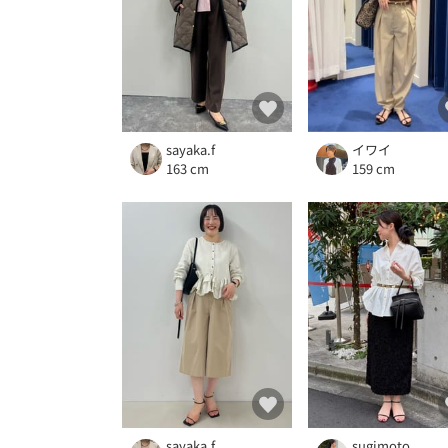
sayaka.f
イワイ
163 cm
159 cm
sayaka.f
sugimoto