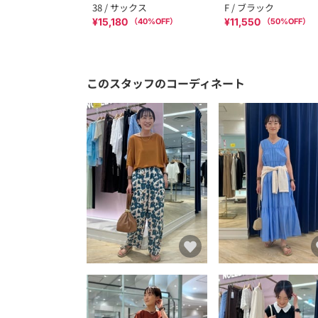
38 / サックス
F / ブラック
¥15,180
¥11,550
（
40
%OFF）
（
50
%OFF）
このスタッフのコーディネート