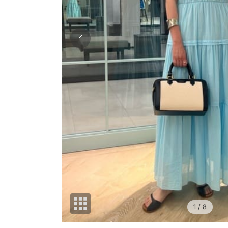
1
/ 8