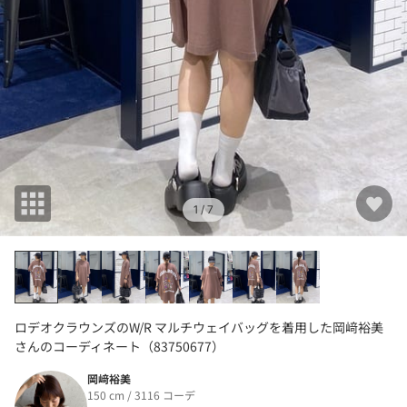
1
/ 7
ロデオクラウンズのW/R マルチウェイバッグを着用した岡﨑裕美
さんのコーディネート（83750677）
岡﨑裕美
150 cm / 3116 コーデ