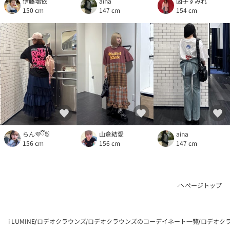
伊藤瑠依
aina
図子すみれ
150 cm
147 cm
154 cm
らん💜ྀི🐰
山倉結愛
aina
156 cm
156 cm
147 cm
ページトップ
i LUMINE
ロデオクラウンズ
ロデオクラウンズのコーデイネート一覧
ロデオクラ