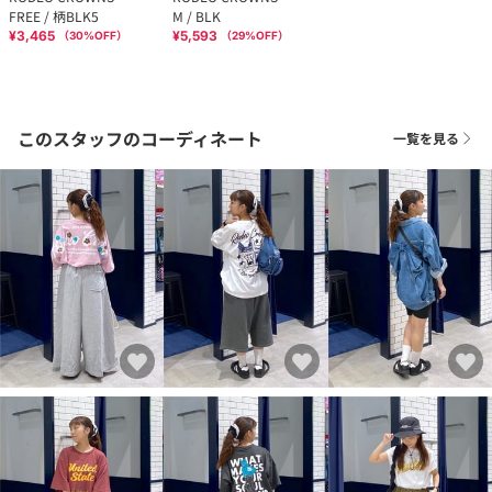
FREE / 柄BLK5
M / BLK
¥3,465
¥5,593
（
30
%OFF）
（
29
%OFF）
このスタッフのコーディネート
一覧を見る