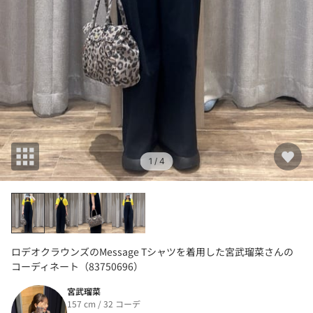
1
/ 4
ロデオクラウンズのMessage Tシャツを着用した宮武瑠菜さんの
コーディネート（83750696）
宮武瑠菜
157 cm / 32 コーデ