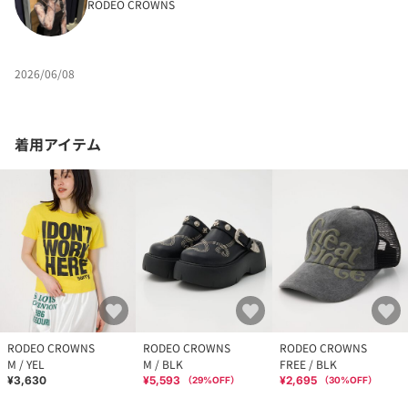
RODEO CROWNS
2026/06/08
着用アイテム
RODEO CROWNS
RODEO CROWNS
RODEO CROWNS
M / YEL
M / BLK
FREE / BLK
¥3,630
¥5,593
¥2,695
（
29
%OFF）
（
30
%OFF）