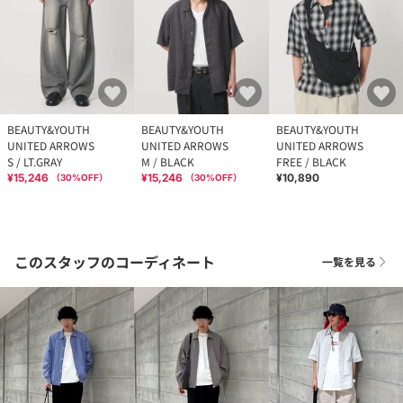
BEAUTY&YOUTH
BEAUTY&YOUTH
BEAUTY&YOUTH
UNITED ARROWS
UNITED ARROWS
UNITED ARROWS
S / LT.GRAY
M / BLACK
FREE / BLACK
¥15,246
¥15,246
¥10,890
（
30
%OFF）
（
30
%OFF）
このスタッフのコーディネート
一覧を見る