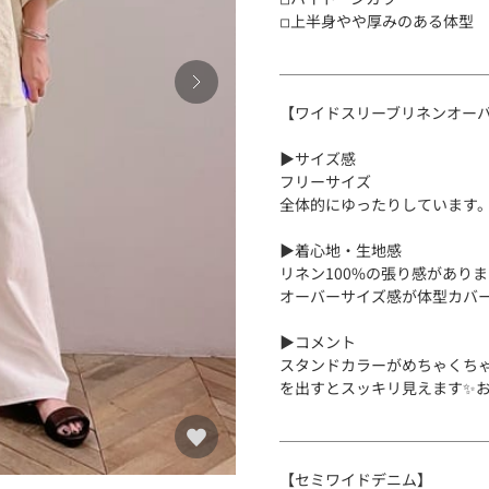
◽︎上半身やや厚みのある体型
＿＿＿＿＿＿＿＿＿＿＿＿＿
【ワイドスリーブリネンオー
▶︎サイズ感
フリーサイズ
全体的にゆったりしています
▶︎着心地・生地感
リネン100%の張り感があり
オーバーサイズ感が体型カバ
▶︎コメント
スタンドカラーがめちゃくちゃ
を出すとスッキリ見えます✨
＿＿＿＿＿＿＿＿＿＿＿＿＿
【セミワイドデニム】