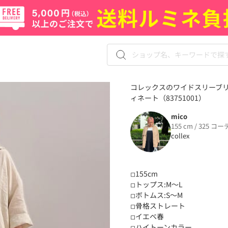
コレックスのワイドスリーブリ
ィネート（83751001）
mico
155 cm / 325 コー
collex
◽︎155cm
◽︎トップス:M〜L
◽︎ボトムス:S〜M
◽︎骨格ストレート
◽︎イエベ春
◽︎ハイトーンカラー