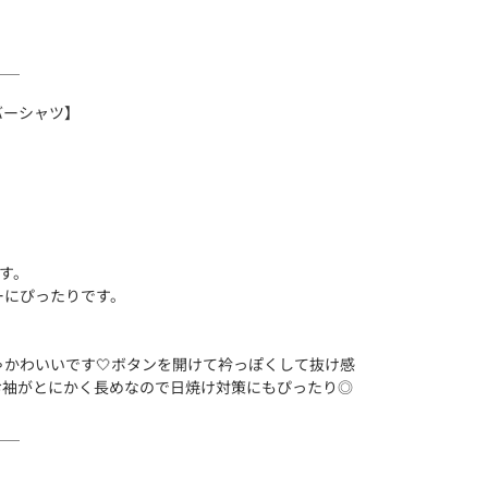
＿＿
バーシャツ】
。
ます。
ーにぴったりです。
かわいいです🤍ボタンを開けて衿っぽくして抜け感
お袖がとにかく長めなので日焼け対策にもぴったり◎
＿＿