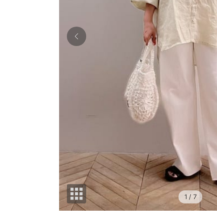
1
/ 7