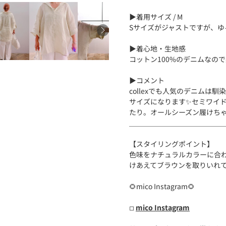
▶︎着用サイズ / M
Sサイズがジャストですが、ゆ
▶︎着心地・生地感
コットン100%のデニムなの
▶︎コメント
collexでも人気のデニム
サイズになります✨セミワイ
たり。オールシーズン履けちゃ
＿＿＿＿＿＿＿＿＿＿＿＿＿
【スタイリングポイント】
色味をナチュラルカラーに合わ
けあえてブラウンを取りいれて
🌻mico Instagram🌻
◽︎
mico Instagram