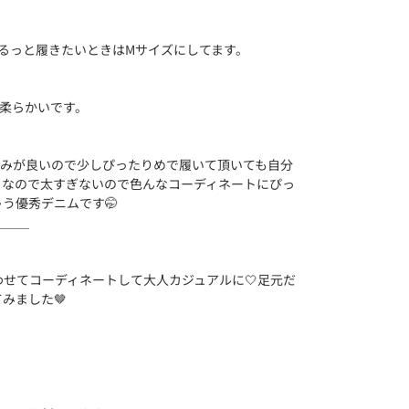
るっと履きたいときはMサイズにしてます。
で柔らかいです。
は馴染みが良いので少しぴったりめで履いて頂いても自分
ドなので太すぎないので色んなコーディネートにぴっ
う優秀デニムです🤭
＿＿＿
せてコーディネートして大人カジュアルに🤍足元だ
みました🤎