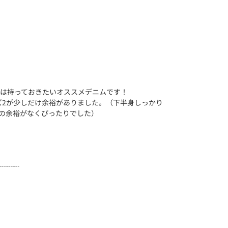
一本は持っておきたいオススメデニムです！
ズ2が少しだけ余裕がありました。（下半身しっかり
のの余裕がなくぴったりでした）
┈┈┈┈