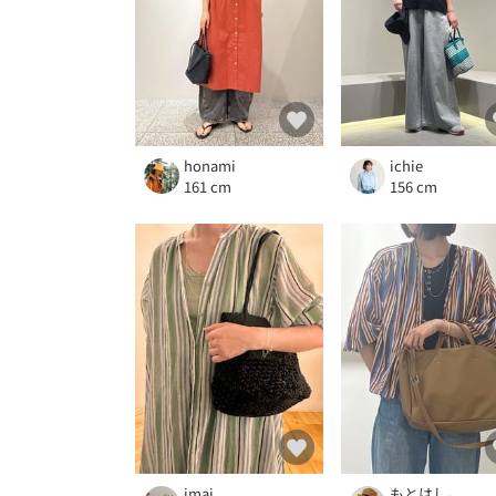
honami
ichie
161 cm
156 cm
imai
もとはし。