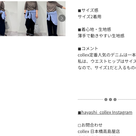
◼︎サイズ感
サイズ2着用
◼︎着心地・生地感
薄手で動きやすい生地感
◼︎コメント
collex定番人気のデニムは
私は、ウエストヒップはサイ
なので、サイズ1だと入るも
┈┈┈┈┈┈ ❁ ❁ ❁ ┈┈┈
◼︎hayashi_collex Instagram
◻︎お問合わせ
collex 日本橋高島屋店