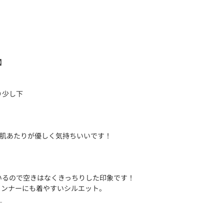
】
り少し下
で肌あたりが優しく気持ちいいです！
いるので空きはなくきっちりした印象です！
インナーにも着やすいシルエット。
＿