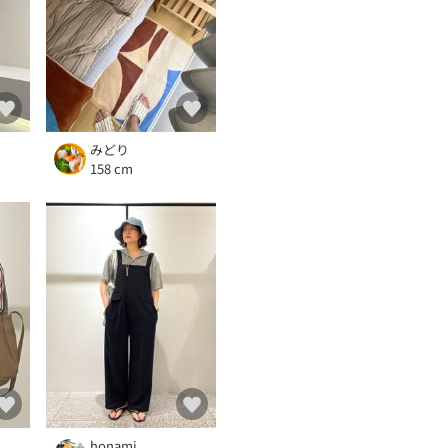
みどり
158 cm
honami