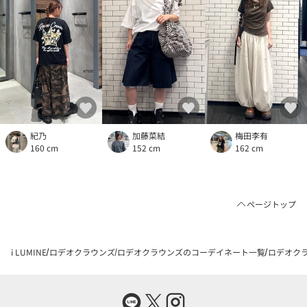
紀乃
加藤菜結
梅田李有
160 cm
152 cm
162 cm
ページトップ
i LUMINE
ロデオクラウンズ
ロデオクラウンズのコーデイネート一覧
ロデオクラ