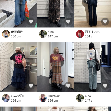
伊藤瑠依
aina
図子すみれ
150 cm
147 cm
154 cm
らん💜ྀི🐰
山倉結愛
aina
156 cm
156 cm
147 cm