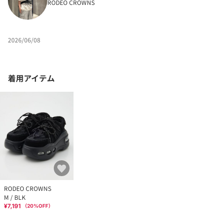
RODEO CROWNS
2026/06/08
着用アイテム
RODEO CROWNS
M / BLK
¥7,191
（
20
%OFF）