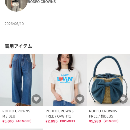
RODEO CROWNS
2026/06/10
着用アイテム
RODEO CROWNS
RODEO CROWNS
RODEO CROWNS
M / BLU
FREE / O/WHT1
FREE / 柄BLU5
¥5,610
¥2,695
¥5,280
（
40
%OFF）
（
30
%OFF）
（
20
%OFF）