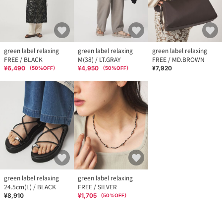
green label relaxing
green label relaxing
green label relaxing
FREE / BLACK
M(38) / LT.GRAY
FREE / MD.BROWN
¥6,490
¥4,950
¥7,920
（
50
%OFF）
（
50
%OFF）
green label relaxing
green label relaxing
24.5cm(L) / BLACK
FREE / SILVER
¥8,910
¥1,705
（
50
%OFF）