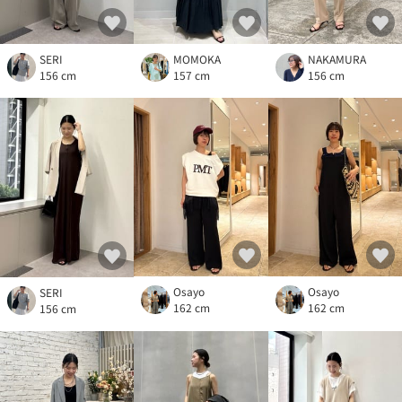
SERI
MOMOKA
NAKAMURA
156 cm
157 cm
156 cm
Osayo
Osayo
SERI
162 cm
162 cm
156 cm