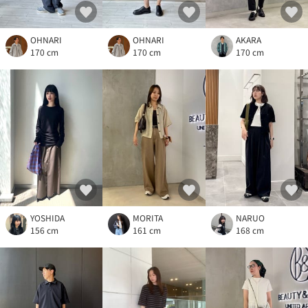
OHNARI
OHNARI
AKARA
170 cm
170 cm
170 cm
YOSHIDA
MORITA
NARUO
156 cm
161 cm
168 cm