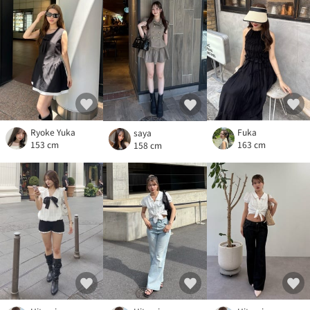
Ryoke Yuka
Fuka
saya
153 cm
163 cm
158 cm