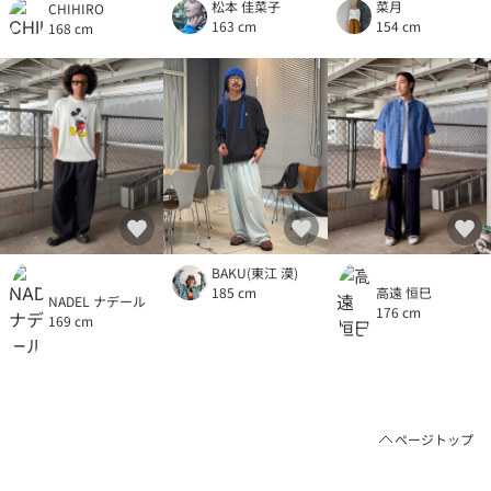
松本 佳菜子
菜月
CHIHIRO
163 cm
154 cm
168 cm
BAKU(東江 漠)
185 cm
高遠 恒巳
NADEL ナデール
176 cm
169 cm
ページトップ