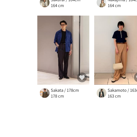
164 cm
164 cm
Sakata / 178cm
Sakamoto / 16
178 cm
163 cm