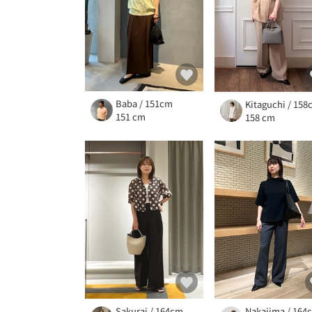
Baba / 151cm
Kitaguchi / 15
151 cm
158 cm
Sakurai / 164cm
Nakajima / 164