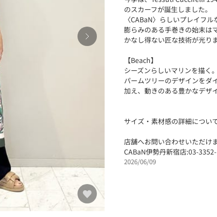
のスカーフが誕生しました。
〈CABaN〉らしいプレイフ
膨らみのある手巻きの始末は
かなし得ない匠な技術が光り
【Beach】
シーズンらしいマリンを描く
パームツリーのデザインをダ
加え、動きのある豊かなデザ
サイズ・素材感の詳細につい
店舗へお問い合わせいただけま
CABaN伊勢丹新宿店:03-3352-
2026/06/09