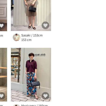
Sasaki / 153cm
8cm
153 cm
cm
Moriyama / 160cm