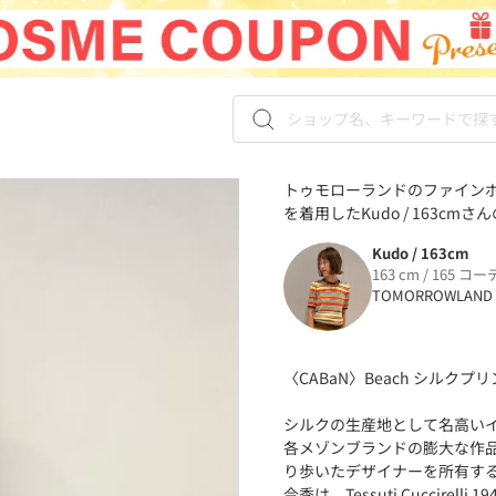
トゥモローランドのファインポ
を着用したKudo / 163cmさ
Kudo / 163cm
163 cm / 165 コー
TOMORROWLAND
〈CABaN〉Beach シルクプ
シルクの生産地として名高い
各メゾンブランドの膨大な作
り歩いたデザイナーを所有す
今季は、Tessuti Cuccire