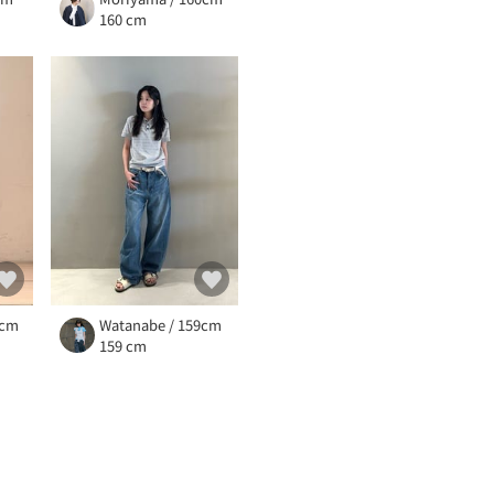
160 cm
3cm
Watanabe / 159cm
159 cm